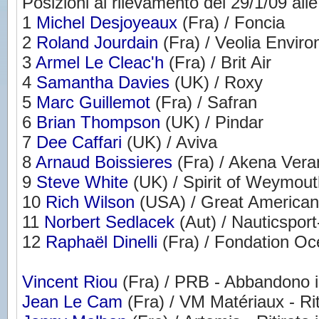
Posizioni al rilevamento del 29/1/09 all
1
Michel Desjoyeaux
(Fra) / Foncia
2
Roland Jourdain
(Fra) / Veolia Envir
3
Armel Le Cleac'h
(Fra) / Brit Air
4
Samantha Davies
(UK) / Roxy
5
Marc Guillemot
(Fra) / Safran
6
Brian Thompson
(UK) / Pindar
7
Dee Caffari
(UK) / Aviva
8
Arnaud Boissieres
(Fra) / Akena Ver
9
Steve White
(UK) / Spirit of Weymout
10
Rich Wilson
(USA) / Great American 
11
Norbert Sedlacek
(Aut) / Nauticspor
12
Raphaël Dinelli
(Fra) / Fondation Oc
Vincent Riou
(Fra) / PRB - Abbandono i
Jean Le Cam
(Fra) / VM Matériaux - Rit