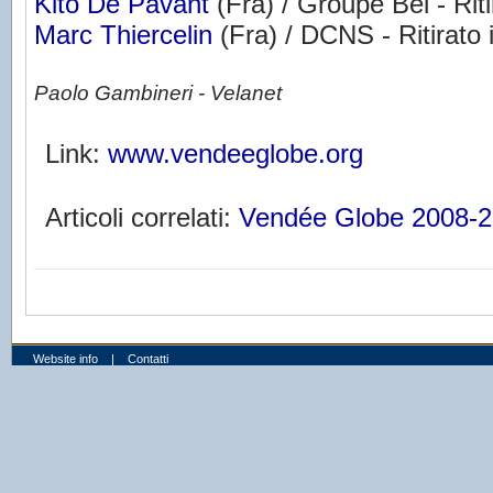
Kito De Pavant
(Fra) / Groupe Bel - Riti
Marc Thiercelin
(Fra) / DCNS - Ritirato 
Paolo Gambineri - Velanet
Link:
www.vendeeglobe.org
Articoli correlati:
Vendée Globe 2008-
Website info
|
Contatti