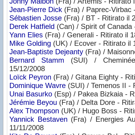
Jonny Malbon
(Fra) / Artemis - Ritirato 
Jean-Pierre Dick
(Fra) / Paprec-Virbac - 
Sébastien Josse
(Fra) / BT - Ritirato il
Derek Hatfield
(Can) / Spirit of Canada -
Yann Elies
(Fra) / Generali - Ritirato il
Mike Golding
(UK) / Ecover - Ritirato il
Jean-Baptiste Dejeanty
(Fra) / Maisonne
Bernard Stamm
(SUI) / Cheminées 
15/12/2008
Loïck Peyron
(Fra) / Gitana Eighty - Rit
Dominique Wavre
(SUI) / Temenos II - R
Unai Basurko
(Esp) / Pakea Bizkaia - Ri
Jérémie Beyou
(Fra) / Delta Dore - Riti
Alex Thompson
(UK) / Hugo Boss - Ritir
Yannick Bestaven
(Fra) / Energies Aut
11/11/2008