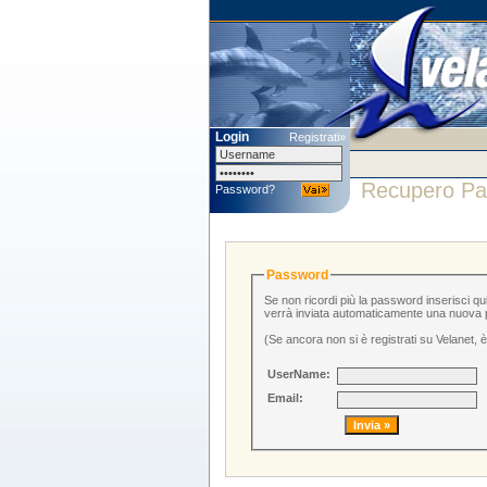
Login
Registrati»
Recupero Pa
Password?
Password
Se non ricordi più la password inserisci qui
verrà inviata automaticamente una nuova pa
(Se ancora non si è registrati su Velanet, 
UserName:
Email: