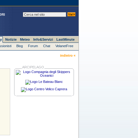
ORI
y
Notizie
Meteo
Info&Servizi
LastMinute
ssionisti
Blog
Forum
Chat
VelanetFree
indietro «
ARCIPELAGO