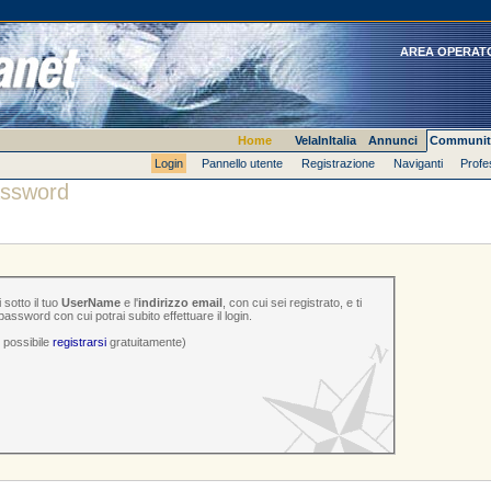
AREA OPERAT
Home
VelaInItalia
Annunci
Communit
Login
Pannello utente
Registrazione
Naviganti
Profe
ssword
 sotto il tuo
UserName
e l'
indirizzo email
, con cui sei registrato, e ti
ssword con cui potrai subito effettuare il login.
è possibile
registrarsi
gratuitamente)