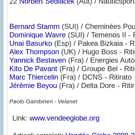
22
Norbert Sedlacek
(Aut) / Nauticspor
Bernard Stamm
(SUI) / Cheminées Pouj
Dominique Wavre
(SUI) / Temenos II - R
Unai Basurko
(Esp) / Pakea Bizkaia - Ri
Alex Thompson
(UK) / Hugo Boss - Riti
Yannick Bestaven
(Fra) / Energies Auto
Kito De Pavant
(Fra) / Groupe Bel - Riti
Marc Thiercelin
(Fra) / DCNS - Ritirato
Jérémie Beyou
(Fra) / Delta Dore - Riti
Paolo Gambineri - Velanet
Link:
www.vendeeglobe.org