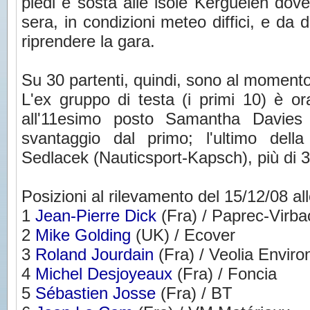
piedi e sosta alle isole Kerguelen dove
sera, in condizioni meteo diffici, e da 
riprendere la gara.
Su 30 partenti, quindi, sono al momento 
L'ex gruppo di testa (i primi 10) è o
all'11esimo posto Samantha Davies
svantaggio dal primo; l'ultimo della 
Sedlacek (Nauticsport-Kapsch), più di 3
Posizioni al rilevamento del 15/12/08 al
1
Jean-Pierre Dick
(Fra) / Paprec-Virba
2
Mike Golding
(UK) / Ecover
3
Roland Jourdain
(Fra) / Veolia Envir
4
Michel Desjoyeaux
(Fra) / Foncia
5
Sébastien Josse
(Fra) / BT