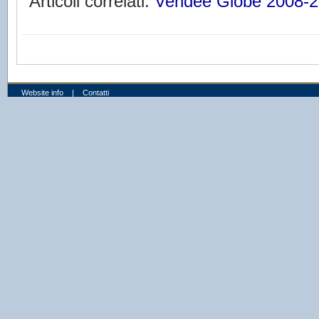
Articoli correlati:
Vendée Globe 2008-
Website info
|
Contatti