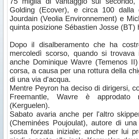
75 miglia di vantaggio sul secondo, 
Golding (Ecover), e circa 100 dalla
Jourdain (Veolia Environnement) e Mic
quinta posizione Sébastien Josse (BT) h
Dopo il disalberamento che ha costre
mercoledì scorso, quando si trovava i
anche Dominique Wavre (Temenos II)
corsa, a causa per una rottura della ch
di una via d'acqua.
Mentre Peyron ha deciso di dirigersi, c
Freemantle, Wavre è approdato 
(Kerguelen).
Sabato avaria anche per l'altro skipp
(Cheminées Poujoulat), autore di una 
sosta forzata iniziale; anche per lui pr