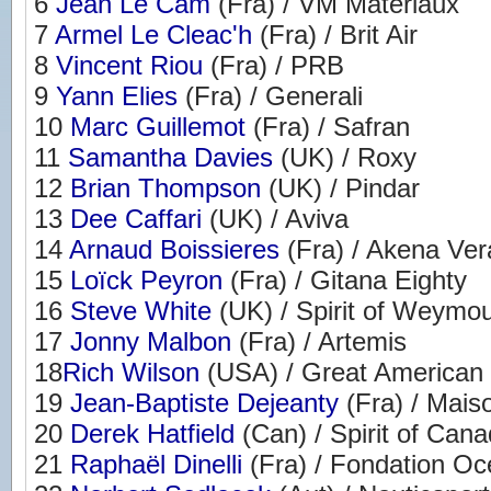
6
Jean Le Cam
(Fra) / VM Matériaux
7
Armel Le Cleac'h
(Fra) / Brit Air
8
Vincent Riou
(Fra) / PRB
9
Yann Elies
(Fra) / Generali
10
Marc Guillemot
(Fra) / Safran
11
Samantha Davies
(UK) / Roxy
12
Brian Thompson
(UK) / Pindar
13
Dee Caffari
(UK) / Aviva
14
Arnaud Boissieres
(Fra) / Akena Ve
15
Loïck Peyron
(Fra) / Gitana Eighty
16
Steve White
(UK) / Spirit of Weymo
17
Jonny Malbon
(Fra) / Artemis
18
Rich Wilson
(USA) / Great American I
19
Jean-Baptiste Dejeanty
(Fra) / Mais
20
Derek Hatfield
(Can) / Spirit of Can
21
Raphaël Dinelli
(Fra) / Fondation Oc