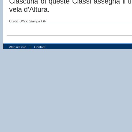
Ciascuna di queste Classi assegna il ti
vela d’Altura.
Credit:
Ufficio Stampa FIV
Website info
|
Contatti