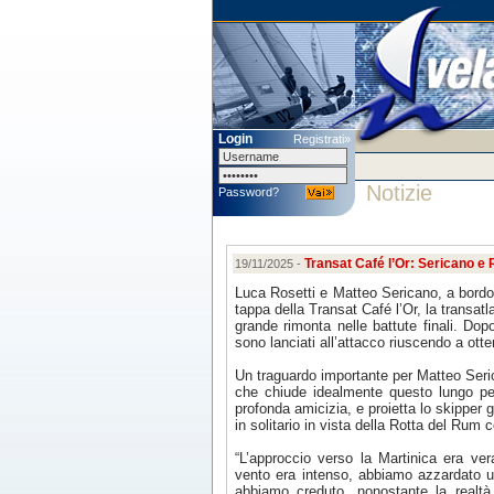
Login
Registrati»
Notizie
Password?
Transat Café l’Or: Sericano e R
19/11/2025 -
Luca Rosetti e Matteo Sericano, a bordo
tappa della Transat Café l’Or, la transatl
grande rimonta nelle battute finali. D
sono lanciati all’attacco riuscendo a otte
Un traguardo importante per Matteo Seric
che chiude idealmente questo lungo pe
profonda amicizia, e proietta lo skipper
in solitario in vista della Rotta del Rum
“L’approccio verso la Martinica era ver
vento era intenso, abbiamo azzardato una
abbiamo creduto, nonostante la realtà 