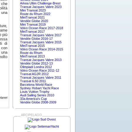
, che
Arkea Ultim Challenge-Brest
Transat Jacques Vabre 2023
ilità
Mini Transat 2023
a una
Route du Rhum 2022
MiniTransat 2021
Vendée Globe 2020
Mini Transat 2019
ture,
Volvo Ocean Race 2017-2018
egame
MiniTransat 2017
o più
Transat Jacques Vabre 2017
messa
Vendée Globe 2016-17
Transat Jacques Vabre 2015
i di
MiniTransat 2015
 con
Volvo Ocean Race 2014-2015
r una
Route du Rhum
molto
MiniTransat 2013
Transat Jacques Vabre 2013
Vendée Globe 2012-13
Olimpiadi Londra 2012
Volvo Ocean Race 2011-12
Transat AG2R 2012
Transat Jacques Vabre 2011
Transat 6.50 2011
Barcelona World Race
Sydney Hobart Yacht Race
Louis Vuitton Trophy
Audi Sailing Series 2010
lanet
33a America's Cup
Vendée Globe 2008-2009
ARCIPELAGO