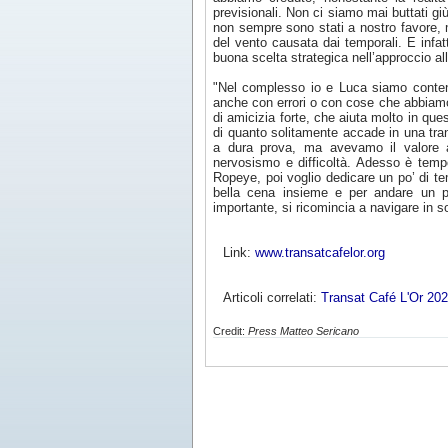
previsionali. Non ci siamo mai buttati gi
non sempre sono stati a nostro favore, 
del vento causata dai temporali. E infat
buona scelta strategica nell’approccio all
"Nel complesso io e Luca siamo contenti
anche con errori o con cose che abbiamo 
di amicizia forte, che aiuta molto in ques
di quanto solitamente accade in una tran
a dura prova, ma avevamo il valore 
nervosismo e difficoltà. Adesso è tem
Ropeye, poi voglio dedicare un po’ di te
bella cena insieme e per andare un po
importante, si ricomincia a navigare in s
Link:
www.transatcafelor.org
Articoli correlati:
Transat Café L'Or 20
Credit:
Press Matteo Sericano