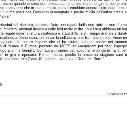
ù, anche quando ci sono stati diversi cambi di posizione nel giro di poche ore
ma sapevamo che in poche miglia poteva cambiare ancora tutto, data l’instab
ti l’ultima posizione l’abbiamo guadagnata a poche miglia dall’arrivo grazie 
’isola."
ssimi del risultato, abbiamo fatto una regata bella con tutte le sue sfuma
imparato, alternati invece a delle fasi molto pulite. Io e Luca abbiamo un l
te regate dove la lettura strategica è stata difficile e il tempo in mare è durat
satlantica. Sono situazioni in cui la collaborazione tra i due skipper viene 
aggiunto del nostro legame che ci ha aiutato sempre anche nei moment
po di tornare in Europa, passerò dal METS ad Amsterdam per degli impegni
mpo alla mia famiglia. Con Luca ci siamo dati appuntamento già in Italia, pe
’ in giro e riposarci. Poi si riparte, perché la prossima stagione sarà 
olitaria con il mio Class 40 Lucente, obiettivo la Rotta del Rum."
25
Redazione Ve