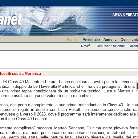
AREA OPERAT
Home
VelaInItalia
Annunci
Communit
Novità
Comunicati Aziende
Archi
osetti sesti a Martinica
 del Class 40 Maccaferri Futura, hanno concluso al sesto posto la seconda
antica in doppio da Le Havre alla Martinica, che li ha visti protagonisti di una
opo una prima tappa condizionata da un problema tecnico, Luca e Matteo si
nere un risultato di grande valore tecnico e sportivo.
ano, che porta a compimento la sua prima transatlantica in Class 40. Un risu
rcorso di regate in doppio con Luca Rosetti, un percorso coeso anche da
 genovese già verso il 2026, dove il programma sarà interamente dedicato alle 
 con il suo Class 40 Lucente.
amente complicato” racconta Matteo Sericano, “l’ultima notte pioveva forte
 strategia d’attacco per cercare di recuperare posizioni, è stato difficile 
del vento sia stata nelle battute finali spesso diversa da quella dei mo