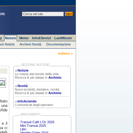
ORI
y
Notizie
Meteo
Info&Servizi
LastMinute
vio Notizie
Archivio Novità
Documentazione
indietro «
SEZIONE NOTIZIE
Notizie
Le notizie dal mondo della vela.
Ricerca le più datate in
Archivio
Novità
Nuovi prodotti, iniziative, novità.
Ricerca le più datate in
Archivio
ltato
InfoAziende
I comunicati degli operatori
 una
sfide
ARGOMENTI
Transat Café L'Or 2025
 e il
Mini Transat 2025
ma ci
Libri
delli
Vendée Globe 2024