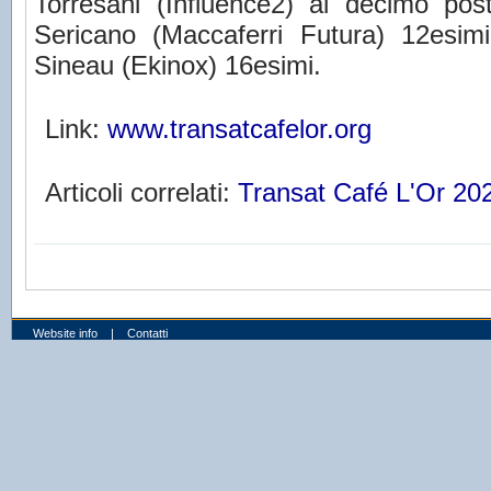
Torresani (Influence2) al decimo po
Sericano (Maccaferri Futura) 12esim
Sineau (Ekinox) 16esimi.
Link:
www.transatcafelor.org
Articoli correlati:
Transat Café L'Or 20
Website info
|
Contatti