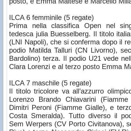
posto, e Emma Maltese e Marcello Milia
ILCA 6 femminile (5 regate)
Prima nella classifica Open nel sin
tedesca julia Buesselberg. Il titolo ita
(LNI Napoli), che si conferma dopo il 
podio Matilda Talluri (CN Livorno), s
Bardolino) terza. Il podio U21 vede nel
Clara Lorenzi e al terzo posto Emma Ma
ILCA 7 maschile (5 regate)
Il titolo tricolore va all’azzurro olimpi
Lorenzo Brando Chiavarini (Fiamme
Dimitri Peroni (Fiamme Gialle), e ter
Costa Smeralda). Tutto diverso il p
Sem Werpers (CV Porto Civitanova), s