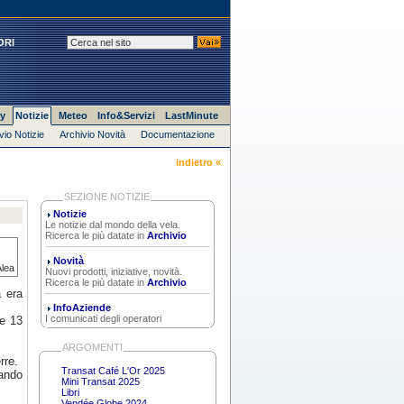
ORI
y
Notizie
Meteo
Info&Servizi
LastMinute
vio Notizie
Archivio Novità
Documentazione
indietro «
SEZIONE NOTIZIE
Notizie
Le notizie dal mondo della vela.
Ricerca le più datate in
Archivio
Novità
Alea
Nuovi prodotti, iniziative, novità.
Ricerca le più datate in
Archivio
a era
InfoAziende
I comunicati degli operatori
 e 13
ARGOMENTI
rre.
Transat Café L'Or 2025
zando
Mini Transat 2025
Libri
Vendée Globe 2024