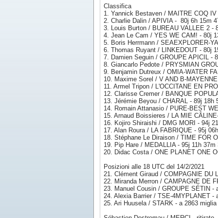
Classifica
1. Yannick Bestaven / MAITRE COQ IV -
2. Charlie Dalin / APIVIA - 80j 6h 15m 
3. Louis Burton / BUREAU VALLEE 2 - 
4. Jean Le Cam / YES WE CAM! - 80j 1
5. Boris Herrmann / SEAEXPLORER-YA
6. Thomas Ruyant / LINKEDOUT - 80j 
7. Damien Seguin / GROUPE APICIL - 8
8. Giancarlo Pedote / PRYSMIAN GROU
9. Benjamin Dutreux / OMIA-WATER FAM
10. Maxime Sorel / V AND B-MAYENNE 
11. Armel Tripon / L'OCCITANE EN PR
12. Clarisse Cremer / BANQUE POPULA
13. Jérémie Beyou / CHARAL - 89j 18h
14. Romain Attanasio / PURE-BEST W
15. Arnaud Boissieres / LA MIE CÂLI
16. Kojiro Shiraishi / DMG MORI - 94j 
17. Alan Roura / LA FABRIQUE - 95j 06
18. Stéphane Le Diraison / TIME FOR 
19. Pip Hare / MEDALLIA - 95j 11h 37m
20. Didac Costa / ONE PLANET ONE O
Posizioni alle 18 UTC del 14/2/2021
21. Clément Giraud / COMPAGNIE DU LIT-J
22. Miranda Merron / CAMPAGNE DE FRAN
23. Manuel Cousin / GROUPE SÉTIN - a 1
24. Alexia Barrier / TSE-4MYPLANET - a 
25. Ari Huusela / STARK - a 2863 miglia d
Sébastien Destremau / MERCI - ritirato