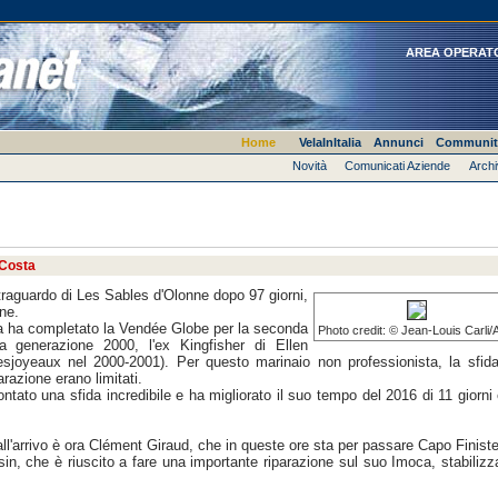
AREA OPERAT
Home
VelaInItalia
Annunci
Communit
Novità
Comunicati Aziende
Archi
 Costa
l traguardo di Les Sables d'Olonne dopo 97 giorni,
ne.
lona ha completato la Vendée Globe per la seconda
Photo credit: © Jean-Louis Carli/
a generazione 2000, l'ex Kingfisher di Ellen
sjoyeaux nel 2000-2001). Per questo marinaio non professionista, la sfid
azione erano limitati.
tato una sfida incredibile e ha migliorato il suo tempo del 2016 di 11 giorni
o all'arrivo è ora Clément Giraud, che in queste ore sta per passare Capo Finiste
, che è riuscito a fare una importante riparazione sul suo Imoca, stabiliz