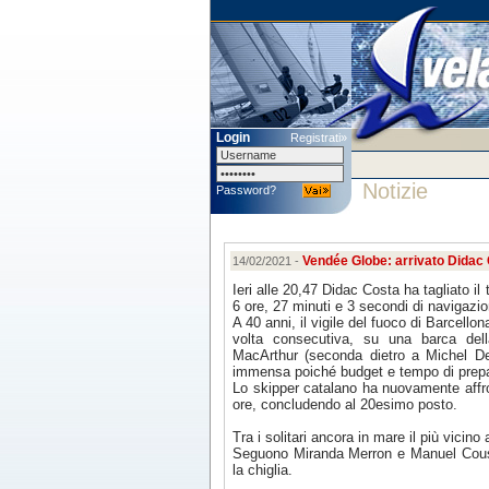
Login
Registrati»
Notizie
Password?
Vendée Globe: arrivato Didac
14/02/2021 -
Ieri alle 20,47 Didac Costa ha tagliato i
6 ore, 27 minuti e 3 secondi di navigazio
A 40 anni, il vigile del fuoco di Barcel
volta consecutiva, su una barca dell
MacArthur (seconda dietro a Michel De
immensa poiché budget e tempo di prepar
Lo skipper catalano ha nuovamente affron
ore, concludendo al 20esimo posto.
Tra i solitari ancora in mare il più vicin
Seguono Miranda Merron e Manuel Cousin
la chiglia.