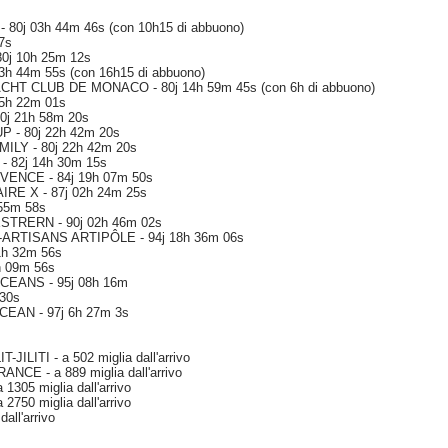
 80j 03h 44m 46s (con 10h15 di abbuono)
47s
80j 10h 25m 12s
3h 44m 55s (con 16h15 di abbuono)
CHT CLUB DE MONACO - 80j 14h 59m 45s (con 6h di abbuono)
15h 22m 01s
0j 21h 58m 20s
P - 80j 22h 42m 20s
ILY - 80j 22h 42m 20s
- 82j 14h 30m 15s
OVENCE - 84j 19h 07m 50s
IRE X - 87j 02h 24m 25s
 55m 58s
ESTRERN - 90j 02h 46m 02s
NE-ARTISANS ARTIPÔLE - 94j 18h 36m 06s
21h 32m 56s
h 09m 56s
OCEANS - 95j 08h 16m
 30s
CEAN - 97j 6h 27m 3s
ILITI - a 502 miglia dall'arrivo
CE - a 889 miglia dall'arrivo
305 miglia dall'arrivo
2750 miglia dall'arrivo
all'arrivo