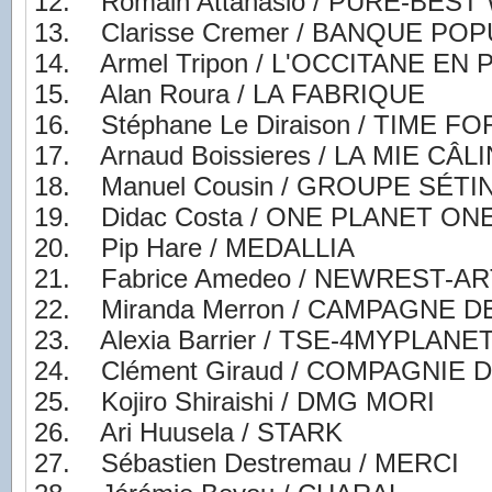
12. Romain Attanasio / PURE-BES
13. Clarisse Cremer / BANQUE POP
14. Armel Tripon / L'OCCITANE E
15. Alan Roura / LA FABRIQUE
16. Stéphane Le Diraison / TIME 
17. Arnaud Boissieres / LA MIE C
18. Manuel Cousin / GROUPE SÉTI
19. Didac Costa / ONE PLANET O
20. Pip Hare / MEDALLIA
21. Fabrice Amedeo / NEWREST-A
22. Miranda Merron / CAMPAGNE 
23. Alexia Barrier / TSE-4MYPLANE
24. Clément Giraud / COMPAGNIE DU
25. Kojiro Shiraishi / DMG MORI
26. Ari Huusela / STARK
27. Sébastien Destremau / MERCI