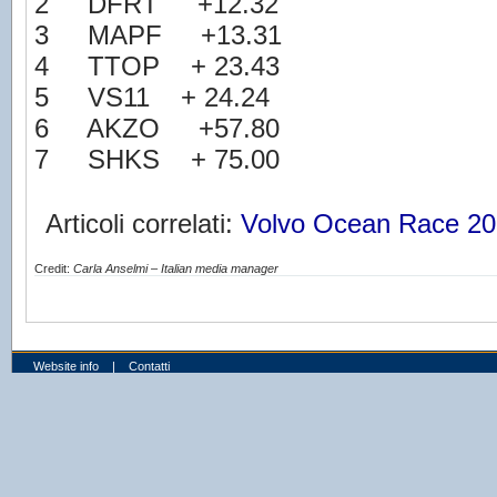
2 DFRT +12.32
3 MAPF +13.31
4 TTOP + 23.43
5 VS11 + 24.24
6 AKZO +57.80
7 SHKS + 75.00
Articoli correlati:
Volvo Ocean Race 20
Credit:
Carla Anselmi – Italian media manager
Website info
|
Contatti