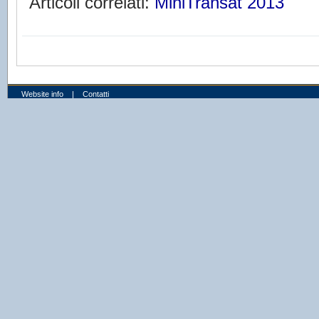
Articoli correlati:
MiniTransat 2013
Website info
|
Contatti