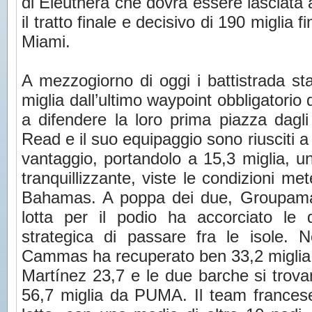
di Eleuthera che dovrà essere lasciata a
il tratto finale e decisivo di 190 miglia f
Miami.
A mezzogiorno di oggi i battistrada st
miglia dall’ultimo waypoint obbligatorio
a difendere la loro prima piazza dag
Read e il suo equipaggio sono riusciti a
vantaggio, portandolo a 15,3 miglia, 
tranquillizzante, viste le condizioni me
Bahamas. A poppa dei due, Groupama e
lotta per il podio ha accorciato le d
strategica di passare fra le isole. 
Cammas ha recuperato ben 33,2 miglia s
Martínez 23,7 e le due barche si trova
56,7 miglia da PUMA. Il team francese