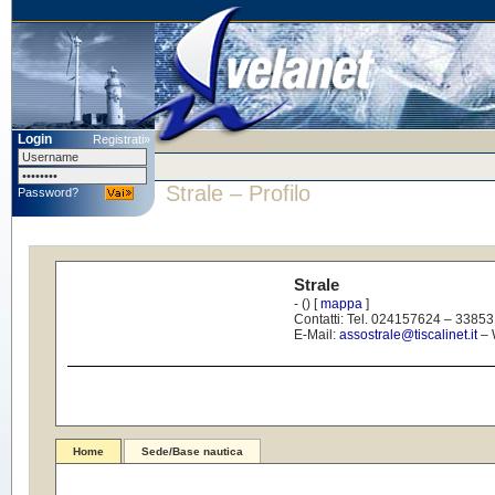
Login
Registrati»
Strale
– Profilo
Password?
Strale
- () [
mappa
]
Contatti: Tel. 024157624 – 3385
E-Mail:
assostrale@tiscalinet.it
– 
Home
Sede/Base nautica