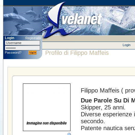
Login
Registrati»
Login
Profilo di Filippo Maffeis
Password?
Filippo Maffeis
( pro
Due Parole Su Di M
Skipper, 25 anni.
Diverse esperienze
secondo.
Patente nautica senza