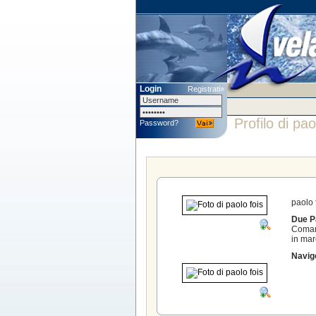
Login
Registrati»
Profilo di pao
Password?
paolo 
Due Pa
Comand
in ma
Navig