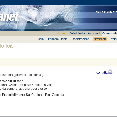
AREA OPERAT
Home
VelaInItalia
Annunci
Communit
Login
Pannello utente
Registrazione
Naviganti
Profe
lo fois
contatta
fois
roma ( provincia di Roma )
role Su Di Me :
ante/Armatore di un 40 piedi a vela.
re da sempre, appena posso esco
o Preferibilmente Su
: Cabinato
Per
Crociera