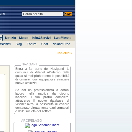
ORI
y
Notizie
Meteo
Info&Servizi
LastMinute
ssionisti
Blog
Forum
Chat
VelanetFree
indietro «
NAVIGANTI
Entra a far parte dei Naviganti, la
comunità di Velanet all'interno della
quale si moltiplicheranno le possibilità
di formare nuovi equipaggi e stringere
nuove amicizie.
Se sei un professionista o cerchi
lavoro nella nautica da diporto
inserisci il tuo profilo completo:
attraverso il nuovo database di
Velanet avrai la possibilità di essere
contattato direttamente dagli armatori
e dalle società del settore.
ARCIPELAGO