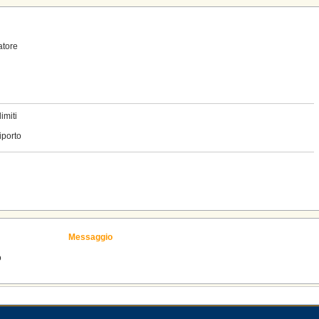
atore
imiti
iporto
Messaggio
o