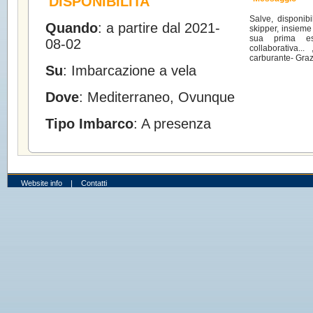
DISPONIBILITA'
Salve, disponib
Quando
: a partire dal 2021-
skipper, insiem
sua prima esp
08-02
collaborativa..
carburante- Graz
Su
: Imbarcazione a vela
Dove
: Mediterraneo, Ovunque
Tipo Imbarco
: A presenza
Website info
|
Contatti