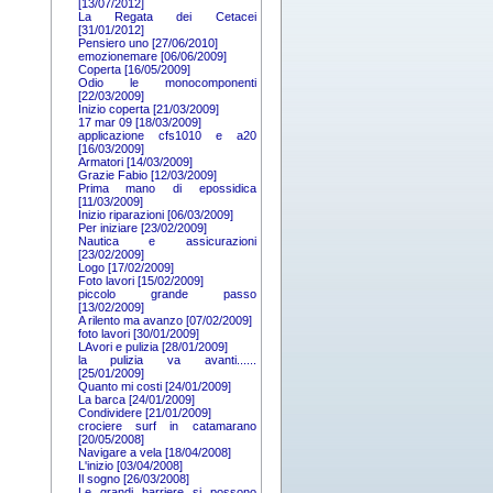
[13/07/2012]
La Regata dei Cetacei
[31/01/2012]
Pensiero uno [27/06/2010]
emozionemare [06/06/2009]
Coperta [16/05/2009]
Odio le monocomponenti
[22/03/2009]
Inizio coperta [21/03/2009]
17 mar 09 [18/03/2009]
applicazione cfs1010 e a20
[16/03/2009]
Armatori [14/03/2009]
Grazie Fabio [12/03/2009]
Prima mano di epossidica
[11/03/2009]
Inizio riparazioni [06/03/2009]
Per iniziare [23/02/2009]
Nautica e assicurazioni
[23/02/2009]
Logo [17/02/2009]
Foto lavori [15/02/2009]
piccolo grande passo
[13/02/2009]
A rilento ma avanzo [07/02/2009]
foto lavori [30/01/2009]
LAvori e pulizia [28/01/2009]
la pulizia va avanti......
[25/01/2009]
Quanto mi costi [24/01/2009]
La barca [24/01/2009]
Condividere [21/01/2009]
crociere surf in catamarano
[20/05/2008]
Navigare a vela [18/04/2008]
L'inizio [03/04/2008]
Il sogno [26/03/2008]
Le grandi barriere si possono