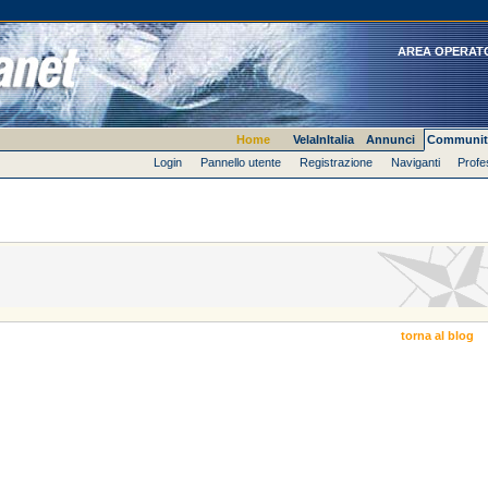
AREA OPERAT
Home
VelaInItalia
Annunci
Communit
Login
Pannello utente
Registrazione
Naviganti
Profe
torna al blog