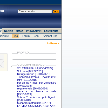
ORI
y
Notizie
Meteo
Info&Servizi
LastMinute
ssionisti
Blog
Forum
Chat
VelanetFree
indietro «
PROFILO
GLI ULTIMI MESSAGGI
VELEAFARFALLA [03/04/2024]
Solo vela [06/03/2023]
Refrigerazione [07/04/2021]
...sentiamo il vento... [27/04/2020]
intro [27/10/2015]
per chi ha 4 mesi per veleggiare
[29/09/2014]
regate e vela [26/08/2014]
vacanze in barca a vela
[29/10/2013]
Vela in Croazia - scoprite l'ignoto
[11/09/2013]
Skipperarmatori [01/04/2013]
LA VITA COMINCIA A 50 ANNI