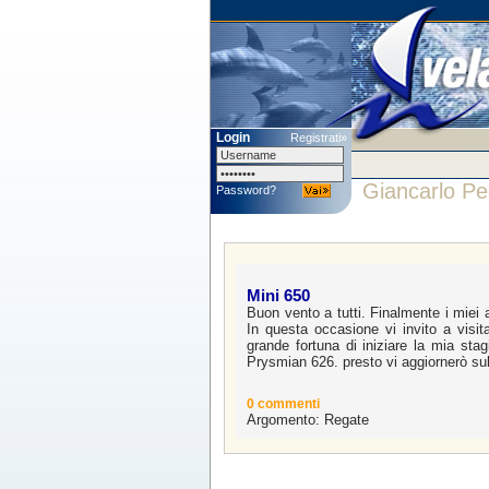
Login
Registrati»
Giancarlo P
Password?
Mini 650
Buon vento a tutti. Finalmente i miei a
In questa occasione vi invito a visit
grande fortuna di iniziare la mia st
Prysmian 626. presto vi aggiornerò su
0 commenti
Argomento: Regate