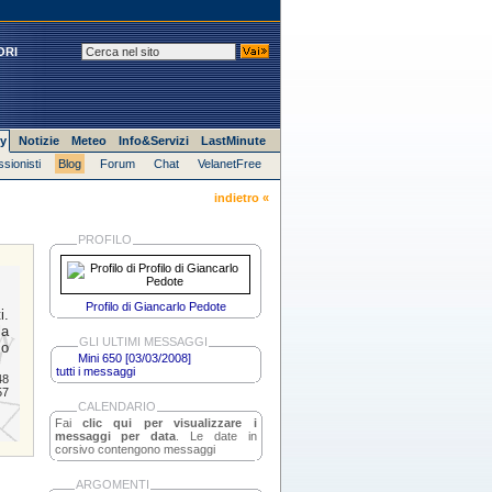
ORI
y
Notizie
Meteo
Info&Servizi
LastMinute
ssionisti
Blog
Forum
Chat
VelanetFree
indietro «
PROFILO
Profilo di Giancarlo Pedote
i.
la
GLI ULTIMI MESSAGGI
co
Mini 650 [03/03/2008]
tutti i messaggi
48
57
CALENDARIO
Fai
clic qui per visualizzare i
messaggi per data
. Le date in
corsivo contengono messaggi
ARGOMENTI