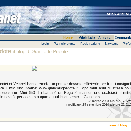
AREA OPERAT
Home
VelaInItalia
Annunci
Communit
Login
Pannello utente
Registrazione
Naviganti
Profe
edote
il blog di Giancarlo Pedote
mici di Velanet hanno creato un portale davvero efficiente per tutti i navigant
are il mio sito internet www.giancarlopedote.it Dopo tanti anni di attesa ho 
agione su un Mini 650. La barca è un Pogo 2, ma non uno qualsiasi, il miti
lle novità, per adesso auguro a tutti buon vento. Giancarlo
03 marzo 2008 alle ore 17:42:
modificato: 25 settembre 2010 alle ore 22:31:
torna al blog