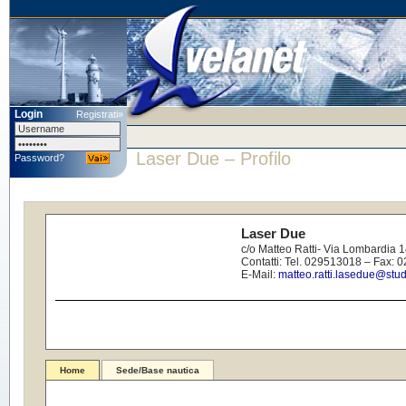
Login
Registrati»
Laser Due
– Profilo
Password?
Laser Due
c/o Matteo Ratti- Via Lombardia 
Contatti: Tel. 029513018 – Fax:
E-Mail:
matteo.ratti.lasedue@studio
Home
Sede/Base nautica