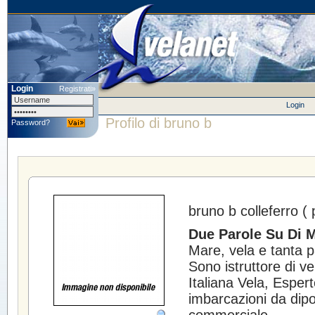
Login
Registrati»
Login
Profilo di bruno b
Password?
bruno b
colleferro (
Due Parole Su Di M
Mare, vela e tanta pa
Sono istruttore di ve
Italiana Vela, Espert
imbarcazioni da dipor