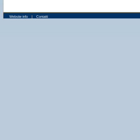
Website info
|
Contatti