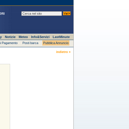
ORI
y
Notizie
Meteo
Info&Servizi
LastMinute
i Pagamento
Posti barca
Pubblica Annuncio
indietro «