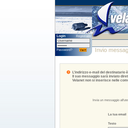
Login
Registrati»
Invio messag
Password?
L’indirizzo e-mail del destinatario 
Il suo messaggio sarà inviato diret
Velanet non si inserisce nelle comu
Invia un messaggio all'ut
La tua email
Testo