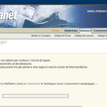
AREA OPERAT
Home
VelaInItalia
Annunci
Communit
Vendo e Compro
Imbarchi Free
Imbarchi Lavoro
Imbarch
gio
è occultato per evitare i rischi di spam.
tamente al destinatario.
nicazioni tra gli utenti e non agisce mai in veste di intermediario.
ente
Raffaele Lorrai
per l'annuncio:
In Sardegna cerco componenti equipaggio ...