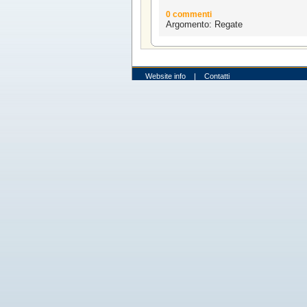
0 commenti
Argomento: Regate
Website info
|
Contatti