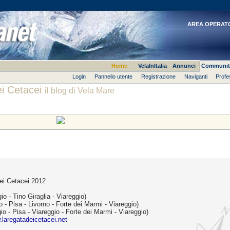
AREA OPERAT
Home
VelaInItalia
Annunci
Communit
Login
Pannello utente
Registrazione
Naviganti
Profe
i Cetacei
il blog di Vela Mare
dei Cetacei 2012
io - Tino Giraglia - Viareggio)
o - Pisa - Livorno - Forte dei Marmi - Viareggio)
io - Pisa - Viareggio - Forte dei Marmi - Viareggio)
laregatadeicetacei.net