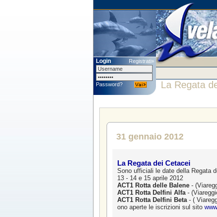
Login
Registrati»
La Regata de
Password?
31 gennaio 2012
La Regata dei Cetacei
Sono ufficiali le date della Regata 
13 - 14 e 15 aprile 2012
ACT1 Rotta delle Balene
- (Viaregg
ACT1 Rotta Delfini Alfa
- (Viareggi
ACT1 Rotta Delfini Beta
- ( Viaregg
ono aperte le iscrizioni sul sito
www.