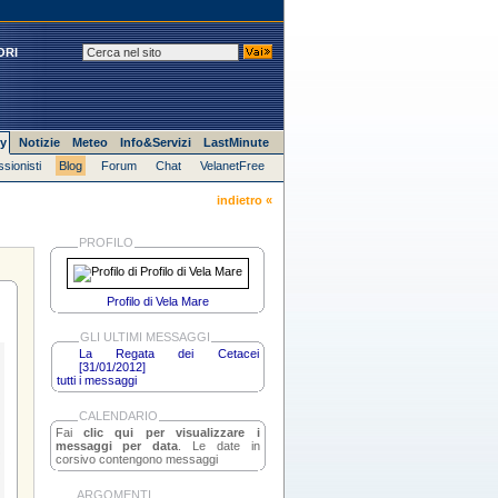
ORI
y
Notizie
Meteo
Info&Servizi
LastMinute
ssionisti
Blog
Forum
Chat
VelanetFree
indietro «
PROFILO
Profilo di Vela Mare
GLI ULTIMI MESSAGGI
La Regata dei Cetacei
[31/01/2012]
tutti i messaggi
CALENDARIO
Fai
clic qui per visualizzare i
messaggi per data
. Le date in
corsivo contengono messaggi
ARGOMENTI